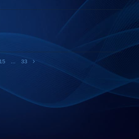
15
...
33