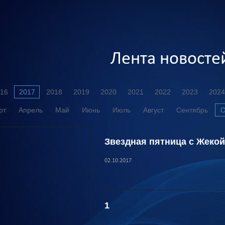
Лента новосте
16
2017
2018
2019
2020
2021
2022
2023
2024
рт
Апрель
Май
Июнь
Июль
Август
Сентябрь
О
Звездная пятница с Жеко
02.10.2017
1