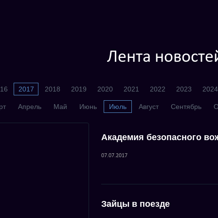
Лента новосте
16
2017
2018
2019
2020
2021
2022
2023
2024
рт
Апрель
Май
Июнь
Июль
Август
Сентябрь
О
Академия безопасного во
07.07.2017
Зайцы в поезде