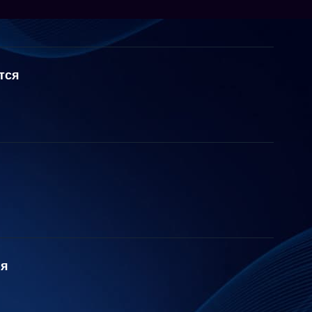
тся
ия