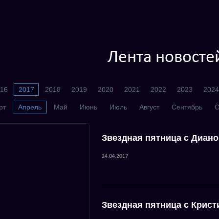
Лента новосте
16
2017
2018
2019
2020
2021
2022
2023
2024
рт
Апрель
Май
Июнь
Июль
Август
Сентябрь
О
Звездная пятница с Диано
24.04.2017
Звездная пятница с Крист