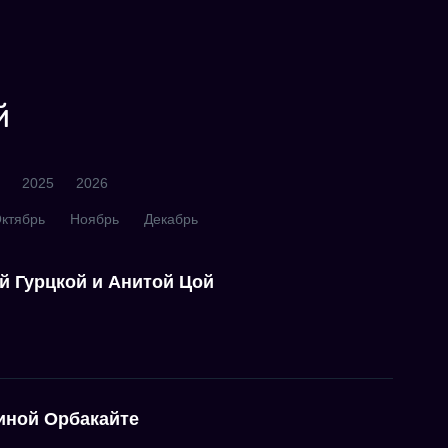
й
2025
2026
ктябрь
Ноябрь
Декабрь
й Гурцкой и Анитой Цой
иной Орбакайте