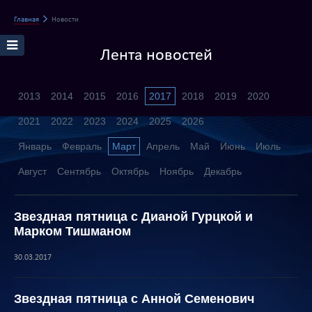
Главная
Новости
Лента новостей
2013
2014
2015
2016
2017
2018
2019
2020
2021
2022
2023
2024
2025
2026
Январь
Февраль
Март
Апрель
Май
Июнь
Июль
Август
Сентябрь
Октябрь
Ноябрь
Декабрь
Звездная пятница с Дианой Гурцкой и
Марком Тишманом
30.03.2017
Звездная пятница с Анной Семенович