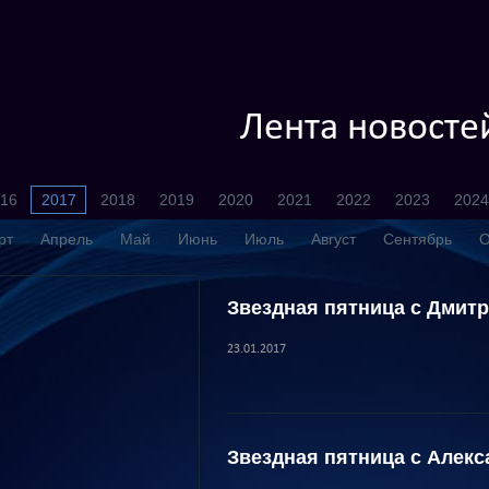
Лента новосте
16
2017
2018
2019
2020
2021
2022
2023
2024
рт
Апрель
Май
Июнь
Июль
Август
Сентябрь
О
Звездная пятница с Дмит
23.01.2017
Звездная пятница с Алек