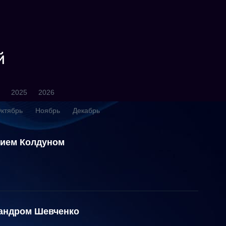
й
2025
2026
ктябрь
Ноябрь
Декабрь
рием Колдуном
сандром Шевченко