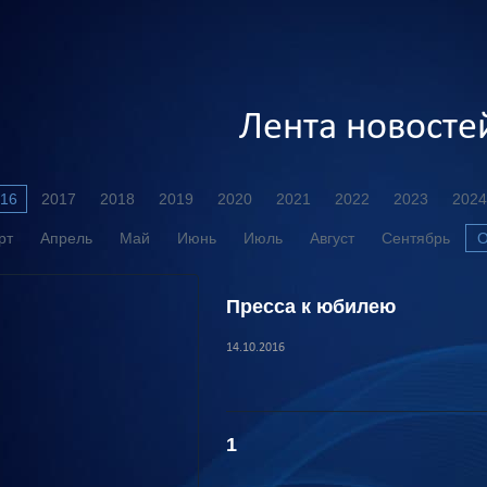
Лента новосте
16
2017
2018
2019
2020
2021
2022
2023
2024
рт
Апрель
Май
Июнь
Июль
Август
Сентябрь
О
Пресса к юбилею
14.10.2016
1