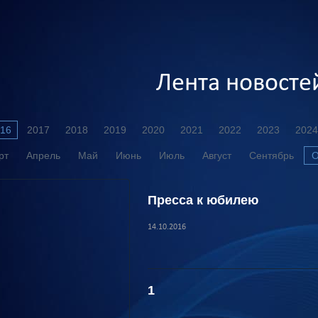
Лента новосте
16
2017
2018
2019
2020
2021
2022
2023
2024
рт
Апрель
Май
Июнь
Июль
Август
Сентябрь
О
Пресса к юбилею
14.10.2016
1