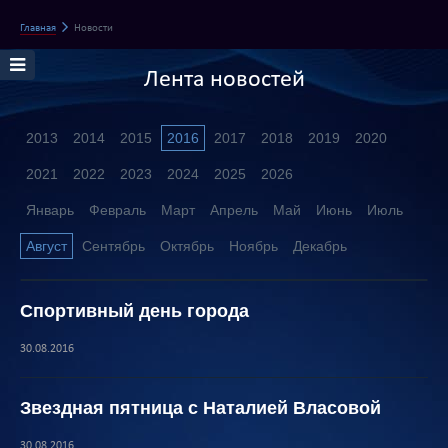
Главная
Новости
Лента новостей
2013
2014
2015
2016
2017
2018
2019
2020
2021
2022
2023
2024
2025
2026
Январь
Февраль
Март
Апрель
Май
Июнь
Июль
Август
Сентябрь
Октябрь
Ноябрь
Декабрь
Спортивный день города
30.08.2016
Звездная пятница с Наталией Власовой
30.08.2016