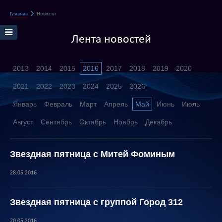
Главная
Новости
Лента новостей
2013
2014
2015
2016
2017
2018
2019
2020
2021
2022
2023
2024
2025
2026
Январь
Февраль
Март
Апрель
Май
Июнь
Июль
Август
Сентябрь
Октябрь
Ноябрь
Декабрь
Звездная пятница с Митей Фоминым
28.05.2016
Звездная пятница с группой Город 312
20.05.2016