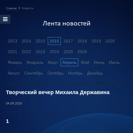
Главная
Новости
Лента новостей
2013
2014
2015
2016
2017
2018
2019
2020
2021
2022
2023
2024
2025
2026
Январь
Февраль
Март
Апрель
Май
Июнь
Июль
Август
Сентябрь
Октябрь
Ноябрь
Декабрь
Творческий вечер Михаила Державина
04.04.2016
1