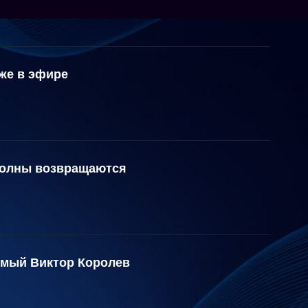
же в эфире
волны возвращаются
емый Виктор Королев