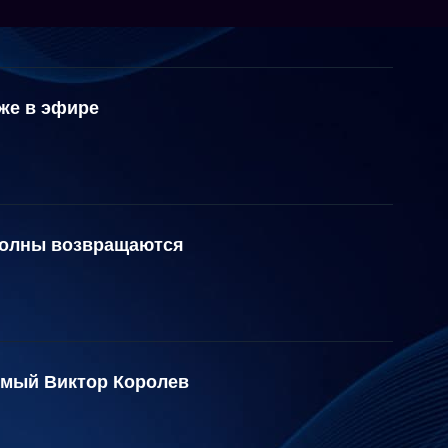
же в эфире
волны возвращаются
емый Виктор Королев