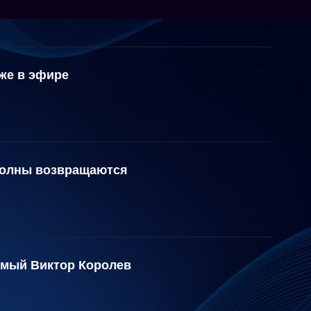
же в эфире
волны возвращаются
емый Виктор Королев