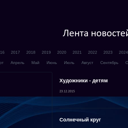
Лента новосте
16
2017
2018
2019
2020
2021
2022
2023
2024
рт
Апрель
Май
Июнь
Июль
Август
Сентябрь
О
Художники - детям
23.12.2015
Солнечный круг