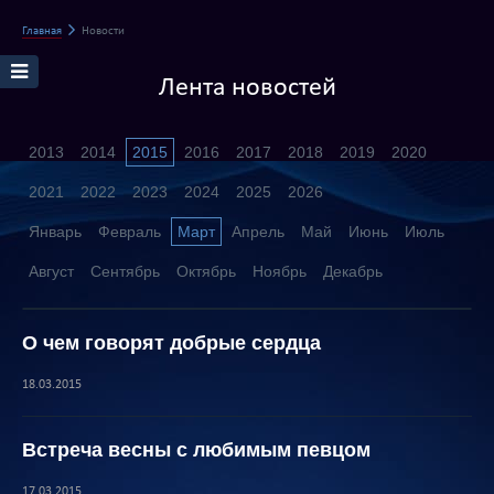
Главная
Новости
Лента новостей
2013
2014
2015
2016
2017
2018
2019
2020
2021
2022
2023
2024
2025
2026
Январь
Февраль
Март
Апрель
Май
Июнь
Июль
Август
Сентябрь
Октябрь
Ноябрь
Декабрь
О чем говорят добрые сердца
18.03.2015
Встреча весны с любимым певцом
17.03.2015