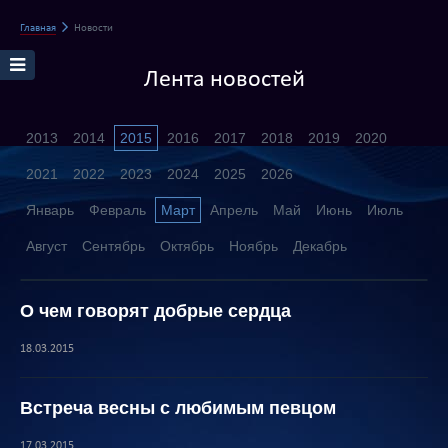
Главная
Новости
Лента новостей
2013
2014
2015
2016
2017
2018
2019
2020
2021
2022
2023
2024
2025
2026
Январь
Февраль
Март
Апрель
Май
Июнь
Июль
Август
Сентябрь
Октябрь
Ноябрь
Декабрь
О чем говорят добрые сердца
18.03.2015
Встреча весны с любимым певцом
17.03.2015