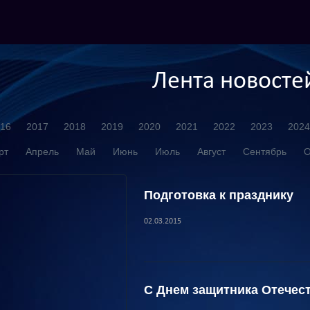
Лента новосте
16
2017
2018
2019
2020
2021
2022
2023
2024
рт
Апрель
Май
Июнь
Июль
Август
Сентябрь
О
Подготовка к празднику
02.03.2015
С Днем защитника Отечест