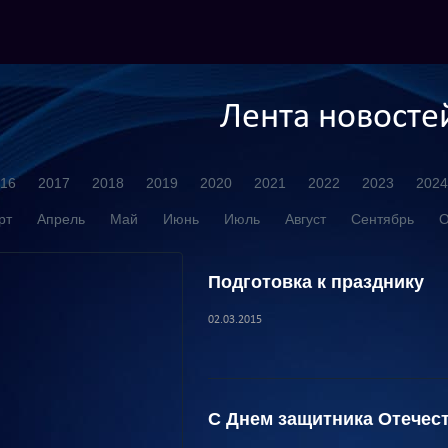
Лента новосте
16
2017
2018
2019
2020
2021
2022
2023
2024
рт
Апрель
Май
Июнь
Июль
Август
Сентябрь
О
Подготовка к празднику
02.03.2015
С Днем защитника Отечест