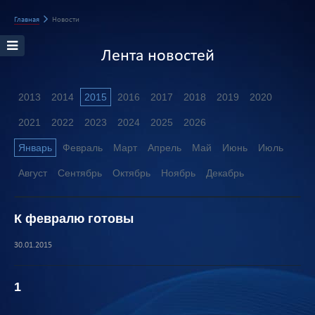
Главная
Новости
Лента новостей
2013
2014
2015
2016
2017
2018
2019
2020
2021
2022
2023
2024
2025
2026
Январь
Февраль
Март
Апрель
Май
Июнь
Июль
Август
Сентябрь
Октябрь
Ноябрь
Декабрь
К февралю готовы
30.01.2015
1