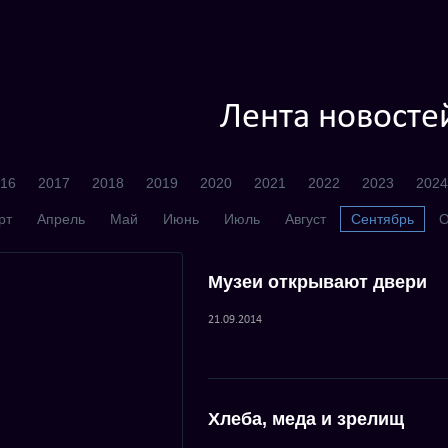
Лента новосте
16
2017
2018
2019
2020
2021
2022
2023
2024
рт
Апрель
Май
Июнь
Июль
Август
Сентябрь
О
Музеи открывают двери
21.09.2014
Хлеба, меда и зрелищ