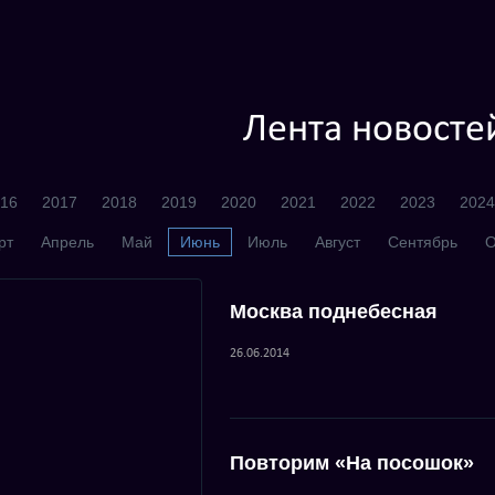
Лента новосте
16
2017
2018
2019
2020
2021
2022
2023
2024
рт
Апрель
Май
Июнь
Июль
Август
Сентябрь
О
Москва поднебесная
26.06.2014
Повторим «На посошок»