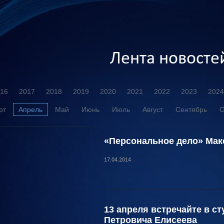
Лента новосте
16
2017
2018
2019
2020
2021
2022
2023
2024
рт
Апрель
Май
Июнь
Июль
Август
Сентябрь
О
«Персональное дело» Мак
17.04.2014
13 апреля встречайте в с
Петровича Елисеева