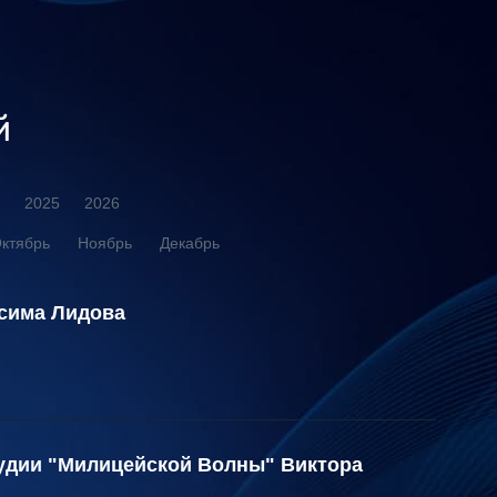
й
2025
2026
ктябрь
Ноябрь
Декабрь
сима Лидова
тудии "Милицейской Волны" Виктора