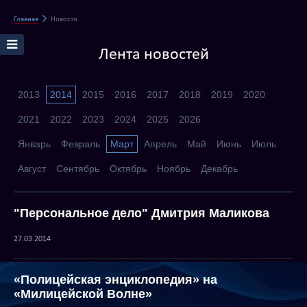
Главная
Новости
Лента новостей
2013
2014
2015
2016
2017
2018
2019
2020
2021
2022
2023
2024
2025
2026
Январь
Февраль
Март
Апрель
Май
Июнь
Июль
Август
Сентябрь
Октябрь
Ноябрь
Декабрь
"Персональное дело" Дмитрия Маликова
27.03.2014
«Полицейская энциклопедия» на
«Милицейской Волне»