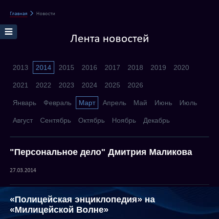
Главная
Новости
Лента новостей
2013
2014
2015
2016
2017
2018
2019
2020
2021
2022
2023
2024
2025
2026
Январь
Февраль
Март
Апрель
Май
Июнь
Июль
Август
Сентябрь
Октябрь
Ноябрь
Декабрь
"Персональное дело" Дмитрия Маликова
27.03.2014
«Полицейская энциклопедия» на
«Милицейской Волне»