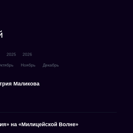
й
2025
2026
ктябрь
Ноябрь
Декабрь
трия Маликова
ия» на «Милицейской Волне»