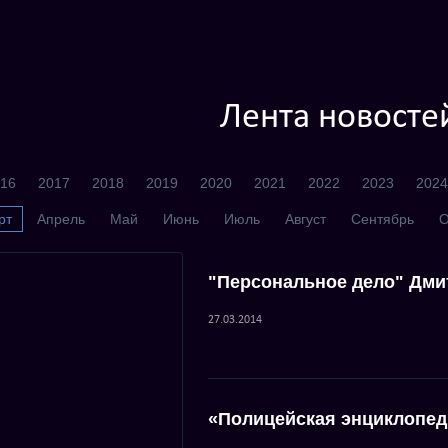
Лента новосте
16
2017
2018
2019
2020
2021
2022
2023
2024
рт
Апрель
Май
Июнь
Июль
Август
Сентябрь
О
"Персональное дело" Дми
27.03.2014
«Полицейская энциклопед