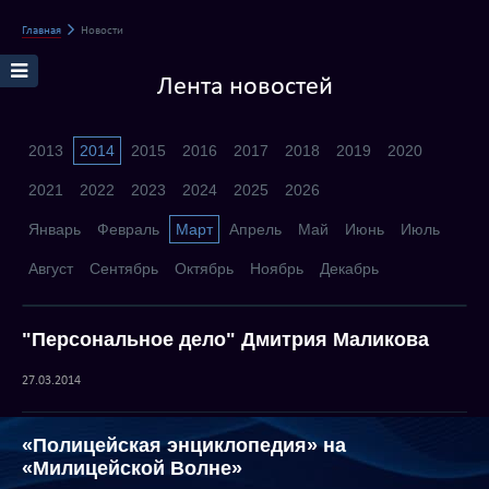
Главная
Новости
Лента новостей
2013
2014
2015
2016
2017
2018
2019
2020
2021
2022
2023
2024
2025
2026
Январь
Февраль
Март
Апрель
Май
Июнь
Июль
Август
Сентябрь
Октябрь
Ноябрь
Декабрь
"Персональное дело" Дмитрия Маликова
27.03.2014
«Полицейская энциклопедия» на
«Милицейской Волне»