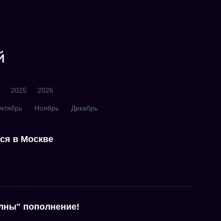
й
2025
2026
ктябрь
Ноябрь
Декабрь
ся в Москве
лны" пополнение!