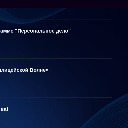
рамме "Персональное дело"
илицейской Волне»
ва!