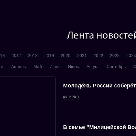
Лента новосте
16
2017
2018
2019
2020
2021
2022
2023
2024
рт
Апрель
Май
Июнь
Июль
Август
Сентябрь
О
Молодёжь России соберёт
03.03.2014
В семье "Милицейской Во