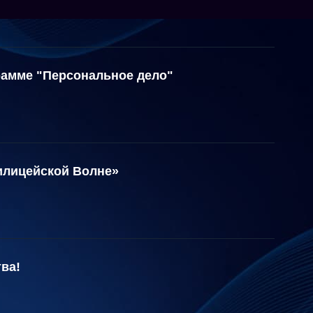
рамме "Персональное дело"
илицейской Волне»
ва!