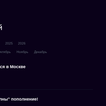
й
2025
2026
ктябрь
Ноябрь
Декабрь
ся в Москве
лны" пополнение!