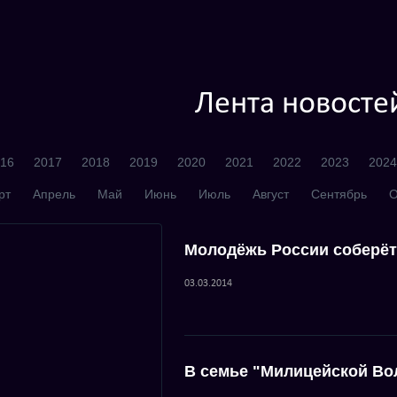
Лента новосте
16
2017
2018
2019
2020
2021
2022
2023
2024
рт
Апрель
Май
Июнь
Июль
Август
Сентябрь
О
Молодёжь России соберёт
03.03.2014
В семье "Милицейской Во