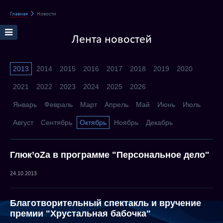
Главная
Новости
Лента новостей
2013
2014
2015
2016
2017
2018
2019
2020
2021
2022
2023
2024
2025
2026
Январь
Февраль
Март
Апрель
Май
Июнь
Июль
Август
Сентябрь
Октябрь
Ноябрь
Декабрь
Глюк’оZа в программе "Персональное дело"
24.10.2013
Благотворительный спектакль и вручение
премии "Хрустальная бабочка"